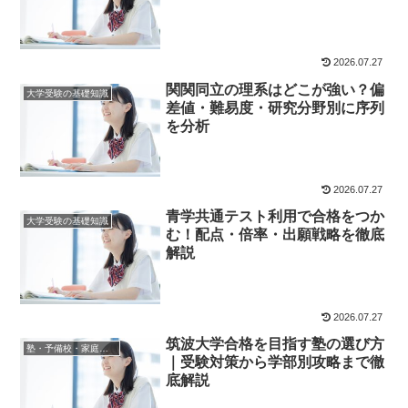
2026.07.27
関関同立の理系はどこが強い？偏
大学受験の基礎知識
差値・難易度・研究分野別に序列
を分析
2026.07.27
青学共通テスト利用で合格をつか
大学受験の基礎知識
む！配点・倍率・出願戦略を徹底
解説
2026.07.27
筑波大学合格を目指す塾の選び方
塾・予備校・家庭教師情報
｜受験対策から学部別攻略まで徹
底解説