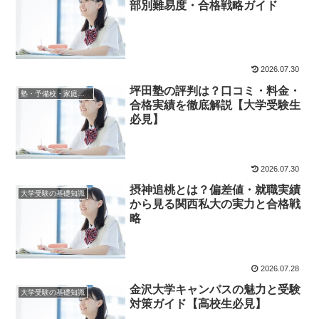
部別難易度・合格戦略ガイド
2026.07.30
坪田塾の評判は？口コミ・料金・
塾・予備校・家庭教師情報
合格実績を徹底解説【大学受験生
必見】
2026.07.30
摂神追桃とは？偏差値・就職実績
大学受験の基礎知識
から見る関西私大の実力と合格戦
略
2026.07.28
金沢大学キャンパスの魅力と受験
大学受験の基礎知識
対策ガイド【高校生必見】