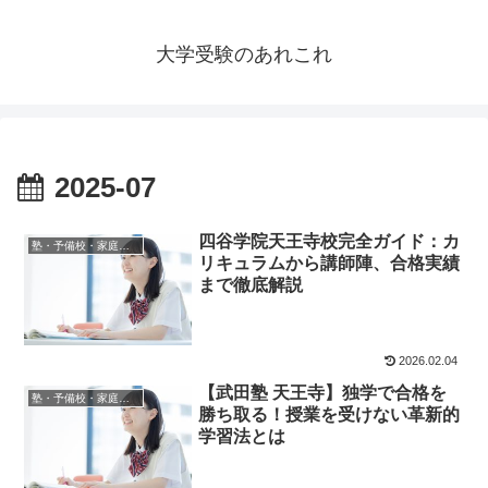
大学受験のあれこれ
2025-07
四谷学院天王寺校完全ガイド：カ
塾・予備校・家庭教師情報
リキュラムから講師陣、合格実績
まで徹底解説
2026.02.04
【武田塾 天王寺】独学で合格を
塾・予備校・家庭教師情報
勝ち取る！授業を受けない革新的
学習法とは