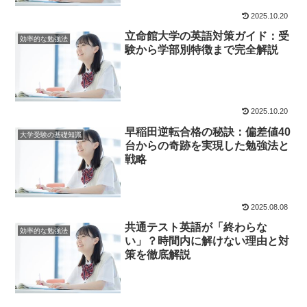
2025.10.20
立命館大学の英語対策ガイド：受
効率的な勉強法
験から学部別特徴まで完全解説
2025.10.20
早稲田逆転合格の秘訣：偏差値40
大学受験の基礎知識
台からの奇跡を実現した勉強法と
戦略
2025.08.08
共通テスト英語が「終わらな
効率的な勉強法
い」？時間内に解けない理由と対
策を徹底解説