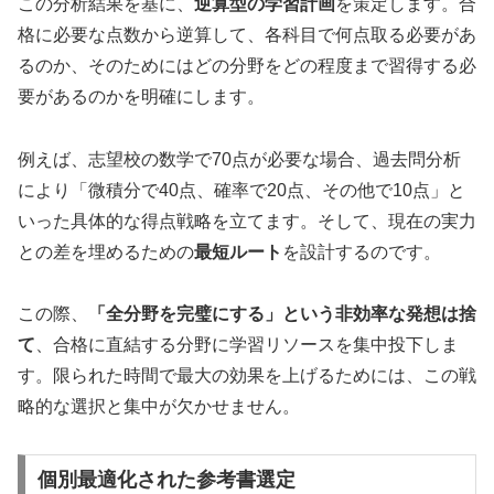
この分析結果を基に、
逆算型の学習計画
を策定します。合
格に必要な点数から逆算して、各科目で何点取る必要があ
るのか、そのためにはどの分野をどの程度まで習得する必
要があるのかを明確にします。
例えば、志望校の数学で70点が必要な場合、過去問分析
により「微積分で40点、確率で20点、その他で10点」と
いった具体的な得点戦略を立てます。そして、現在の実力
との差を埋めるための
最短ルート
を設計するのです。
この際、
「全分野を完璧にする」という非効率な発想は捨
て
、合格に直結する分野に学習リソースを集中投下しま
す。限られた時間で最大の効果を上げるためには、この戦
略的な選択と集中が欠かせません。
個別最適化された参考書選定