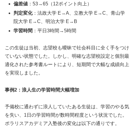
偏差値
：53→65（12ポイント向上）
判定変化
：法政大学 E→A、立教大学 E→C、青山学
院大学 E→C、明治大学 E→B
学習時間
：平日3時間→5時間
この生徒は当初、志望校も曖昧で社会科目に全く手をつけ
ていない状態でした。しかし、明確な志望校設定と個別最
適化された参考書ルートにより、短期間で大幅な成績向上
を実現しました。
事例2：浪人生の学習時間大幅増加
予備校に通わずに浪人していたある生徒は、学習のやる気
を失い、1日の学習時間が数時間程度という状況でした。
ポラリスアカデミア入塾後の変化は以下の通りです。