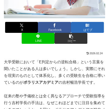
X
Facebook
はてブ
LINE
コピー
2026.02.24
大学受験において「E判定からの逆転合格」という言葉を
聞いたことがある人は多いでしょう。しかし、実際にそれ
を現実のものとして体系化し、多くの受験生を合格に導い
ているのが
ポラリスアカデミア
の吉村暢浩学長です。
従来の塾や予備校とは全く異なるアプローチで受験指導を
行う吉村学長の手法は、なぜこれほどまでに注目を集めて