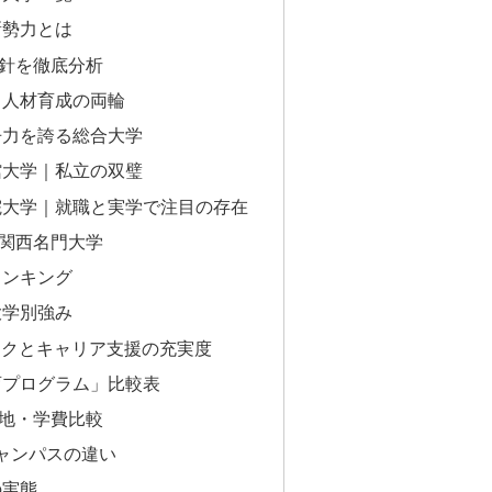
新勢力とは
針を徹底分析
と人材育成の両輪
争力を誇る総合大学
館大学｜私立の双璧
院大学｜就職と実学で注目の存在
関西名門大学
ランキング
大学別強み
ークとキャリア支援の充実度
育プログラム」比較表
地・学費比較
キャンパスの違い
の実態