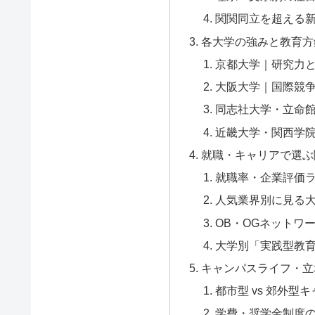
関関同立を超える
各大学の強みと教育方
京都大学｜研究力
大阪大学｜国際競
同志社大学・立命
近畿大学・関西学
就職・キャリアで選ぶ
就職率・企業評価
人気業界別に見る
OB・OGネットワ
大学別「実践型教
キャンパスライフ・立
都市型 vs 郊外型
学費・奨学金制度