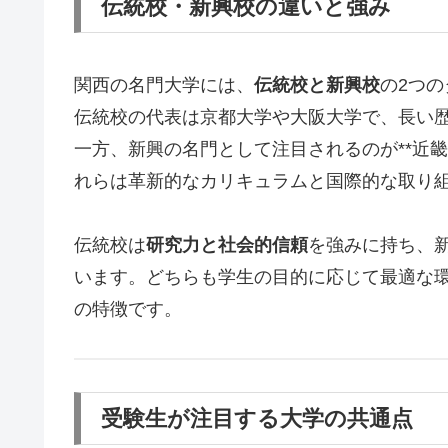
伝統校・新興校の違いと強み
関西の名門大学には、
伝統校と新興校
の2つ
伝統校の代表は京都大学や大阪大学で、長い
一方、新興の名門として注目されるのが**近畿
れらは革新的なカリキュラムと国際的な取り
伝統校は
研究力と社会的信頼
を強みに持ち、
います。どちらも学生の目的に応じて最適な
の特徴です。
受験生が注目する大学の共通点