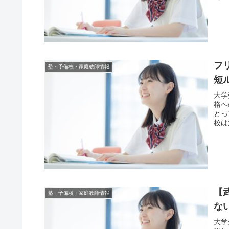
フ
塾・予備校・家庭教師情報
短
大学
格へ
とっ
校は
【
塾・予備校・家庭教師情報
な
大学