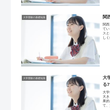
関
大学受験の基礎知識
関西
てい
スと
しく
大
大学受験の基礎知識
る
大学
大き
果的
て、