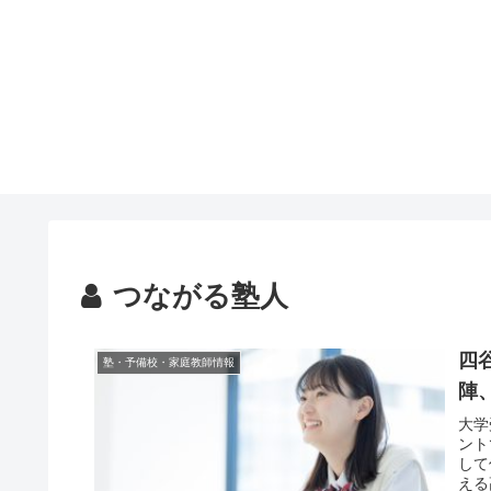
つながる塾人
四
塾・予備校・家庭教師情報
陣
大学
ント
して
える