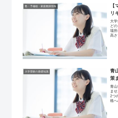
【
塾・予備校・家庭教師情報
リ
大学
どの
場所
高さ
青
大学受験の基礎知識
策
青山
ませ
2つ
格へ