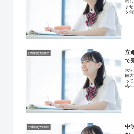
強し
ませ
を無
立
効率的な勉強法
で
大学
館大
って
格へ
中
効率的な勉強法