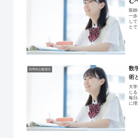
む
医師
一歩
して
とで
数
効率的な勉強法
術
大学
じる
毎日
に理