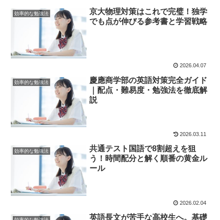
京大物理対策はこれで完璧！独学
効率的な勉強法
でも点が伸びる参考書と学習戦略
2026.04.07
慶應商学部の英語対策完全ガイド
効率的な勉強法
｜配点・難易度・勉強法を徹底解
説
2026.03.11
共通テスト国語で8割超えを狙
効率的な勉強法
う！時間配分と解く順番の黄金ル
ール
2026.02.04
英語長文が苦手な高校生へ。基礎
効率的な勉強法