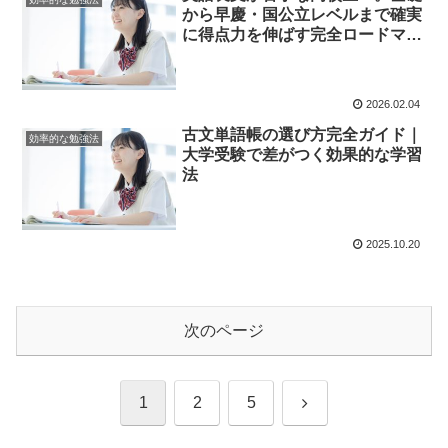
から早慶・国公立レベルまで確実
に得点力を伸ばす完全ロードマッ
プ
2026.02.04
古文単語帳の選び方完全ガイド｜
効率的な勉強法
大学受験で差がつく効果的な学習
法
2025.10.20
次のページ
次
1
2
5
へ