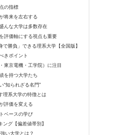
点の指標
が将来を左右する
盛んな大学は多数存在
を評価軸にする視点も重要
身で勝負」できる理系大学【全国版】
べきポイント
・東京電機・工学院）に注目
績を持つ大学たち
い“知られざる名門”
す理系大学の特徴とは
が評価を変える
トベースの学び
キング【偏差値帯別】
に強い大学とは？