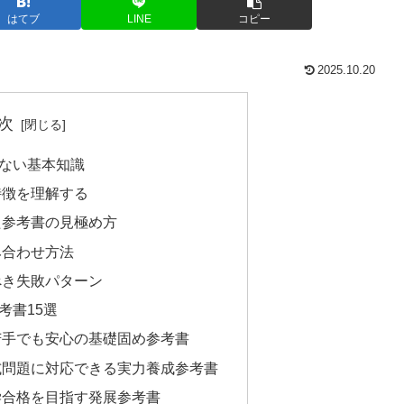
はてブ
LINE
コピー
2025.10.20
次
ない基本知識
特徴を理解する
た参考書の見極め方
み合わせ方法
べき失敗パターン
考書15選
苦手でも安心の基礎固め参考書
試問題に対応できる実力養成参考書
学合格を目指す発展参考書