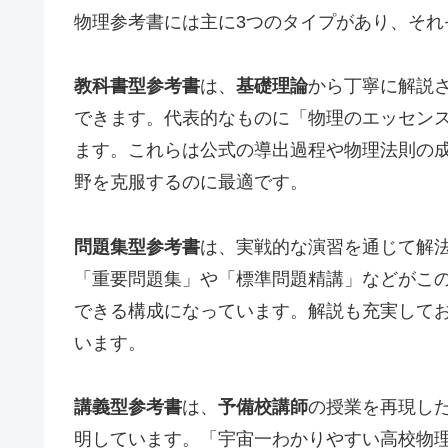
物理参考書には主に3つのタイプがあり、それ
教科書型参考書
は、
基礎理論
から丁寧に解説
できます。代表的なものに「物理のエッセン
ます。これらは公式の導出過程や物理法則の
野を克服するのに最適です。
問題集型参考書
は、実戦的な演習を通じて解
「重要問題集」や「標準問題精講」などがこ
できる構成になっています。解説も充実して
います。
講義型参考書
は、
予備校講師
の授業を再現し
明しています。「宇宙一わかりやすい高校物