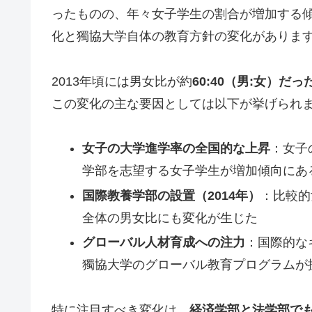
ったものの、年々女子学生の割合が増加する
化と獨協大学自体の教育方針の変化がありま
2013年頃には男女比が約
60:40（男:女）だっ
この変化の主な要因としては以下が挙げられ
女子の大学進学率の全国的な上昇
：女子
学部を志望する女子学生が増加傾向にあ
国際教養学部の設置（2014年）
：比較的
全体の男女比にも変化が生じた
グローバル人材育成への注力
：国際的な
獨協大学のグローバル教育プログラムが
特に注目すべき変化は、
経済学部と法学部で